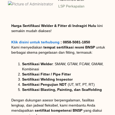
LSP Perkapalan
Harga Sertifikasi Welder & Fitter di Indragiri Hulu
kini
semakin mudah diakses!
Klik disini untuk terhubung
: 0858-5081-1850
Kami menyediakan
tempat sertifikasi resmi BNSP
untuk
berbagai skema pengelasan dan fitting, termasuk:
Sertifikasi Welder
: SMAW, GTAW, FCAW, GMAW,
Kombinasi
Sertifikasi Fitter / Pipe Fitter
Sertifikasi Welding Inspector
Sertifikasi Pengujian NDT
(UT, MT, PT, RT)
Sertifikasi Blasting, Painting, dan Scaffolding
Dengan dukungan asesor berpengalaman, fasilitas
lengkap, dan jadwal fleksibel, kami membantu Anda
mendapatkan
sertifikat kompetensi BNSP
yang diakui