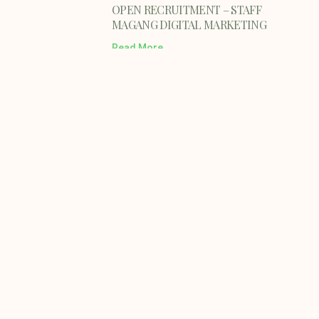
OPEN RECRUITMENT – STAFF
MAGANG DIGITAL MARKETING
Read More
Promo – Sertifikasi Kompetensi
BNSP di LSP Perkapalan
Read More
Jasa Sertifikasi las di Surabaya
Read More
LSP Perkapalan Mengadakan Peer to Peer
Pengembangan Skema Welding & Non Welding
Read More