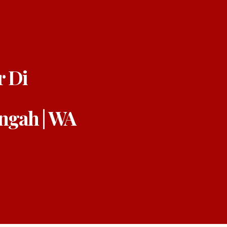
r Di
ngah | WA