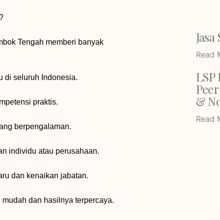
?
Jasa 
Lombok Tengah memberi banyak
Read 
LSP 
u di seluruh Indonesia.
Peer
& No
petensi praktis.
Read 
yang berpengalaman.
n individu atau perusahaan.
ru dan kenaikan jabatan.
ih mudah dan hasilnya terpercaya.